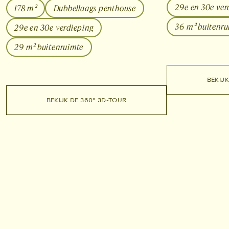
29e en 30e ver
178 m²
Dubbellaags penthouse
36 m² buitenru
29e en 30e verdieping
29 m² buitenruimte
ONTD
ONT
ONTDEK UPPER GROVE
ONTDEK UPPER GROVE
BEKIJK
BEKI
BEKIJK DE 360° 3D-TOUR
BEKIJK DE 360° 3D-TOUR