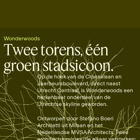
BEKIJK DE PENTHOUSES
Wonderwoods
Twee torens, één
groen stadsicoon.
Op de hoek van de Croeselaan en
Jaarbeursboulevard, direct naast
Utrecht Centraal, is Wonderwoods een
herkenbaar onderdeel van de
Utrechtse skyline geworden.
Ontworpen door Stefano Boeri
Architetti uit Milaan en het
Nederlandse MVSA Architects. Twee
architectuurvisies die elkaar versterken: