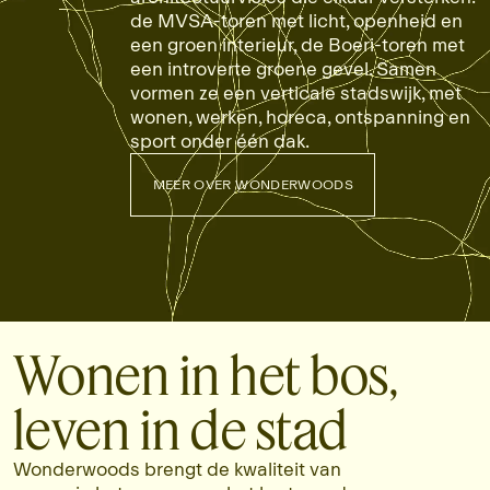
de MVSA-toren met licht, openheid en
een groen interieur, de Boeri-toren met
een introverte groene gevel. Samen
vormen ze een verticale stadswijk, met
wonen, werken, horeca, ontspanning en
sport onder één dak.
MEER OVER WONDERWOODS
MEER OVER WONDERWOODS
Wonen in het bos,
leven in de stad
Wonderwoods brengt de kwaliteit van