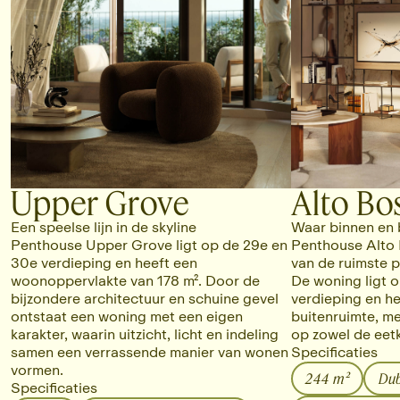
Upper Grove
Alto Bo
Een speelse lijn in de skyline
Waar binnen en 
Penthouse Upper Grove ligt op de 29e en
Penthouse Alto 
30e verdieping en heeft een
van de ruimste p
woonoppervlakte van 178 m². Door de
De woning ligt 
bijzondere architectuur en schuine gevel
verdieping en he
ontstaat een woning met een eigen
buitenruimte, me
karakter, waarin uitzicht, licht en indeling
op zowel de eetk
samen een verrassende manier van wonen
Specificaties
vormen.
244 m²
Dub
Specificaties