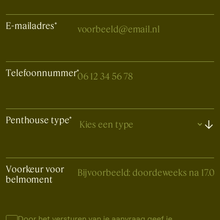
E-mailadres
*
Telefoonnummer
*
Penthouse type*
↓
Voorkeur voor
belmoment
Door het versturen van je aanvraag geef je