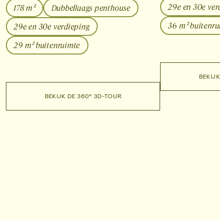
29e en 30e ver
178 m²
Dubbellaags penthouse
36 m² buitenru
29e en 30e verdieping
29 m² buitenruimte
ONTD
ONT
ONTDEK UPPER GROVE
ONTDEK UPPER GROVE
BEKIJK
BEKI
BEKIJK DE 360° 3D-TOUR
BEKIJK DE 360° 3D-TOUR