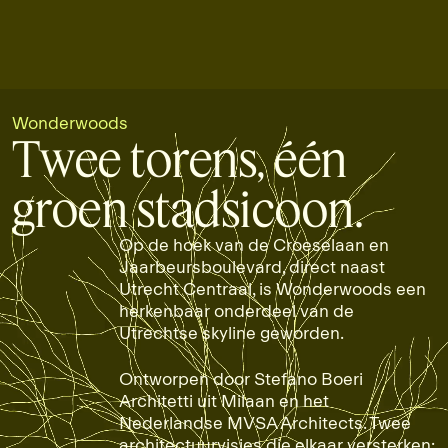
BEKIJK DE PENTHOUSES
Wonderwoods
Twee torens, één
groen stadsicoon.
Op de hoek van de Croeselaan en
Jaarbeursboulevard, direct naast
Utrecht Centraal, is Wonderwoods een
herkenbaar onderdeel van de
Utrechtse skyline geworden.
Ontworpen door Stefano Boeri
Architetti uit Milaan en het
Nederlandse MVSA Architects. Twee
architectuurvisies die elkaar versterken: