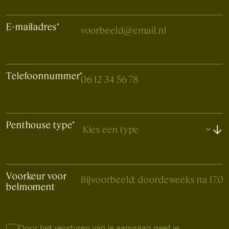
E-mailadres
*
Telefoonnummer
*
Penthouse type*
↓
Voorkeur voor
belmoment
Door het versturen van je aanvraag geef je