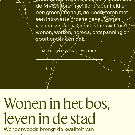
de MVSA-toren met licht, openheid en
een groen interieur, de Boeri-toren met
een introverte groene gevel. Samen
vormen ze een verticale stadswijk, met
wonen, werken, horeca, ontspanning en
sport onder één dak.
MEER OVER WONDERWOODS
MEER OVER WONDERWOODS
Wonen in het bos,
leven in de stad
Wonderwoods brengt de kwaliteit van