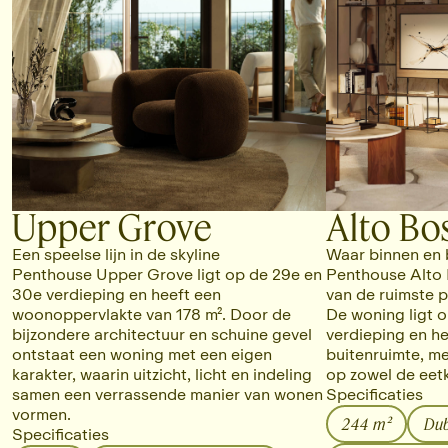
Upper Grove
Alto Bo
Een speelse lijn in de skyline
Waar binnen en 
Penthouse Upper Grove ligt op de 29e en
Penthouse Alto 
30e verdieping en heeft een
van de ruimste p
woonoppervlakte van 178 m². Door de
De woning ligt 
bijzondere architectuur en schuine gevel
verdieping en he
ontstaat een woning met een eigen
buitenruimte, me
karakter, waarin uitzicht, licht en indeling
op zowel de eetk
samen een verrassende manier van wonen
Specificaties
vormen.
244 m²
Dub
Specificaties